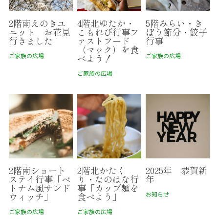
2階南えのきユ
4階北ゆたか・
5階みらい・き
ニット お花見
こもれび行事フ
ぼう節分・餃子
行きました
ァストフード
行事
（マック）を食
ご家族の広場
ご家族の広場
べよう！
ご家族の広場
2階南ショート
2階北かたく
2025年 恭賀新
ステイ行事「ベ
り・なのはな行
年
トナム風サンド
事「カップ麺を
お知らせ
ウィッチ」
食べよう」
ご家族の広場
ご家族の広場