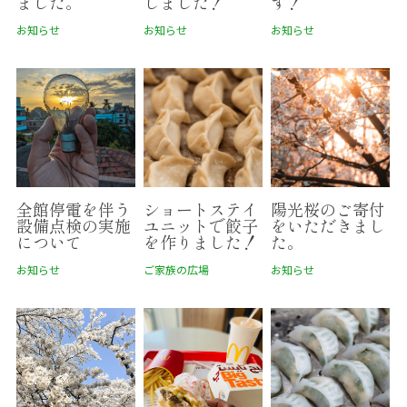
ました。
しました！
す！
お知らせ
お知らせ
お知らせ
全館停電を伴う
ショートステイ
陽光桜のご寄付
設備点検の実施
ユニットで餃子
をいただきまし
について
を作りました！
た。
お知らせ
ご家族の広場
お知らせ