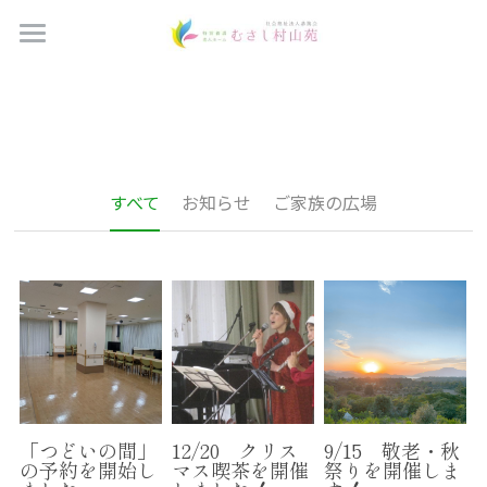
Home
ブログ
つどいの間予約
すべてのカテゴリ
すべて
お知らせ
ご家族の広場
お知らせ
法人概要
ご家族の広場
施設概要
サービス案内
お問い合わせ
採用情報
「つどいの間」
12/20 クリス
9/15 敬老・秋
の予約を開始し
マス喫茶を開催
祭りを開催しま