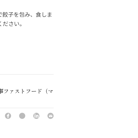
で餃子を包み、食しま
ください。
事ファストフード（マ