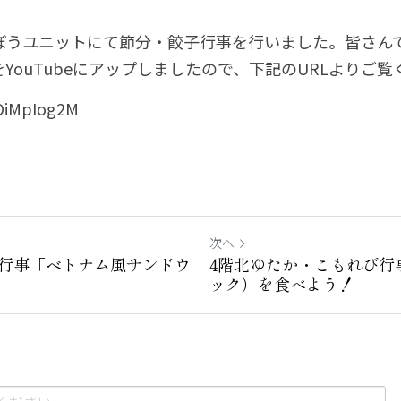
きぼうユニットにて節分・餃子行事を行いました。皆さん
YouTubeにアップしましたので、下記のURLよりご覧
fOiMpIog2M
次へ
イ行事「ベトナム風サンドウ
4階北ゆたか・こもれび行
ック）を食べよう！