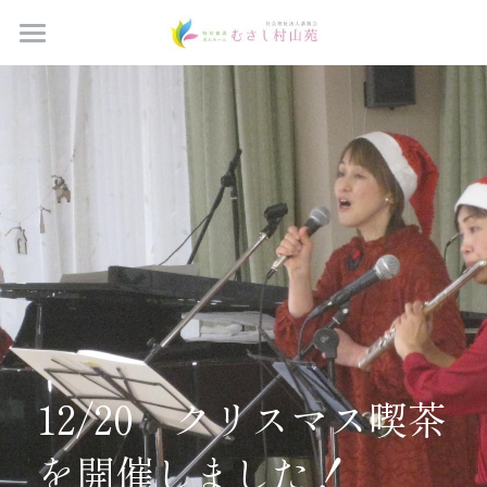
Home
ブログ
つどいの間予約
すべてのカテゴリ
お知らせ
法人概要
ご家族の広場
施設概要
サービス案内
お問い合わせ
12/20　クリスマス喫茶
採用情報
を開催しました！