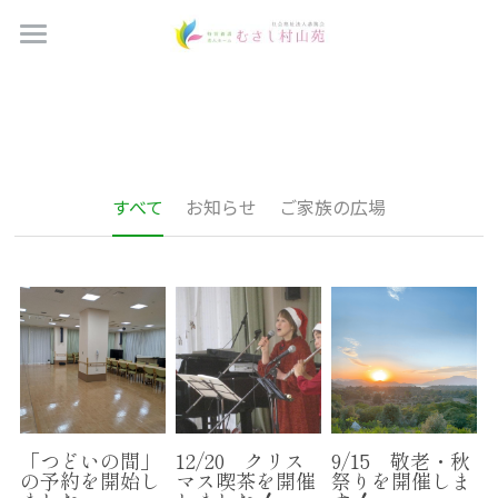
Home
ブログ
つどいの間予約
すべてのカテゴリ
すべて
お知らせ
ご家族の広場
ご家族の広場
法人概要
お知らせ
施設概要
サービス案内
お問い合わせ
採用情報
「つどいの間」
12/20 クリス
9/15 敬老・秋
の予約を開始し
マス喫茶を開催
祭りを開催しま