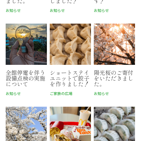
ました。
しました！
す！
お知らせ
お知らせ
お知らせ
全館停電を伴う
ショートステイ
陽光桜のご寄付
設備点検の実施
ユニットで餃子
をいただきまし
について
を作りました！
た。
お知らせ
ご家族の広場
お知らせ