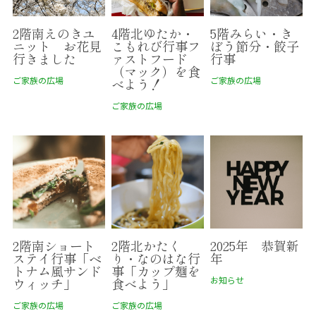
2階南えのきユ
4階北ゆたか・
5階みらい・き
ニット お花見
こもれび行事フ
ぼう節分・餃子
行きました
ァストフード
行事
（マック）を食
ご家族の広場
ご家族の広場
べよう！
ご家族の広場
2階南ショート
2階北かたく
2025年 恭賀新
ステイ行事「ベ
り・なのはな行
年
トナム風サンド
事「カップ麺を
お知らせ
ウィッチ」
食べよう」
ご家族の広場
ご家族の広場