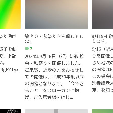
秋祭り動画
敬老会・秋祭りを開催しまし
9月16日
た。
します。
様子を動
2
9/16（
で、下記
りを開催
2024年9月16日（祝）に敬老
い。
じめ地域
会・秋祭りを開催しました。
k3gPZTvx
の開催は
ご来賓、近隣の方をお招きし
この機会
ての開催は、平成30年度以来
別養護老
の開催となります。 「今でき
苑」を知っ
ること」をスローガンに掲
げ、ご入居者様をはじ...