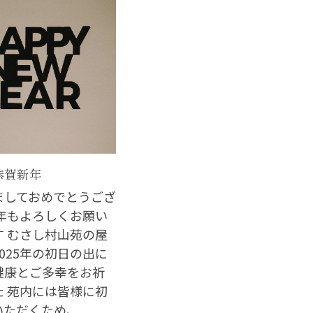
 恭賀新年
ましておめでとうござ
本年もよろしくお願い
す むさし村山苑の屋
025年の初日の出に
健康とご多幸をお祈
た 苑内には皆様に初
ただくため、...