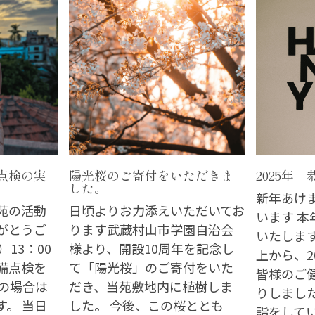
点検の実
陽光桜のご寄付をいただきま
2025年
した。
新年あけ
苑の活動
日頃よりお力添えいただいてお
います 
がとうご
ります武蔵村山市学園自治会
いたしま
）13：00
様より、開設10周年を記念し
上から、2
備点検を
て「陽光桜」のご寄付をいた
皆様のご
天の場合は
だき、当苑敷地内に植樹しま
りしまし
す。 当日
した。 今後、この桜ととも
詣をしてい