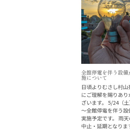
全館停電を伴う設備
施について
日頃よりむさし村山
にご理解を賜りあり
ざいます。 5/24（土
～全館停電を伴う設
実施予定です。 雨
中止・延期となりま