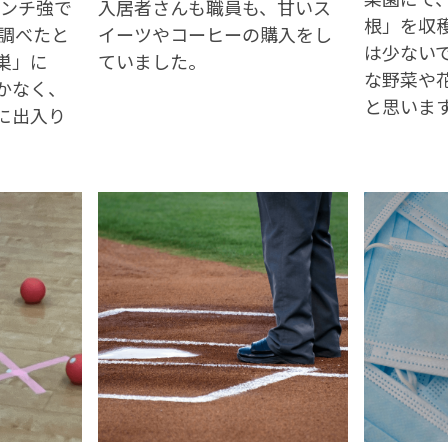
センチ強で
入居者さんも職員も、甘いス
根」を収
 調べたと
イーツやコーヒーの購入をし
は少ない
巣」に
ていました。
な野菜や
かなく、
と思いま
に出入り