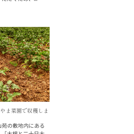
 むらやま菜園で収穫しま
山苑の敷地内にある
、「大根と二十日大