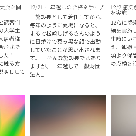
ャ大会を開
12/21 一年越しの合格を手に！
12/2 
を実施
施設長として着任してから、
公認審判
12/2に
毎年のように夏場になると、
の大学生
練を実施
まるで松崎しげるさんのよう
入居者様
生時にい
に日焼けで真っ黒な顔で出勤
合形式で
え、運搬
していたことが思い出されま
ました！
頃より保
す。 そんな施設長ではあり
に触る方
の点検を
ますが、一年越しで一般財団
説明しして
法人...