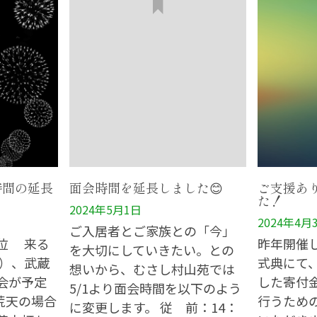
時間の延長
面会時間を延長しました😊
ご支援あ
た！
2024年5月1日
2024年4月
ご入居者とご家族との「今」
位 来る
昨年開催
を大切にしていきたい。との
土）、武蔵
式典にて
想いから、むさし村山苑では
会が予定
した寄付
5/1より面会時間を以下のよう
荒天の場合
行うための
に変更します。 従 前：14：