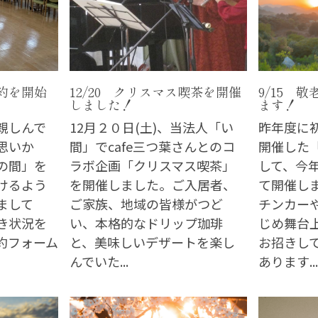
約を開始
12/20 クリスマス喫茶を開催
9/15 
しました！
ます！
親しんで
12月２０日(土)、当法人「い
昨年度に
思いか
間」でcafe三つ葉さんとのコ
開催した
の間」を
ラボ企画「クリスマス喫茶」
して、今
けるよう
を開催しました。ご入居者、
て開催し
まして
ご家族、地域の皆様がつど
チンカー
き状況を
い、本格的なドリップ珈琲
じめ舞台
約フォーム
と、美味しいデザートを楽し
お招きし
んでいた...
あります..