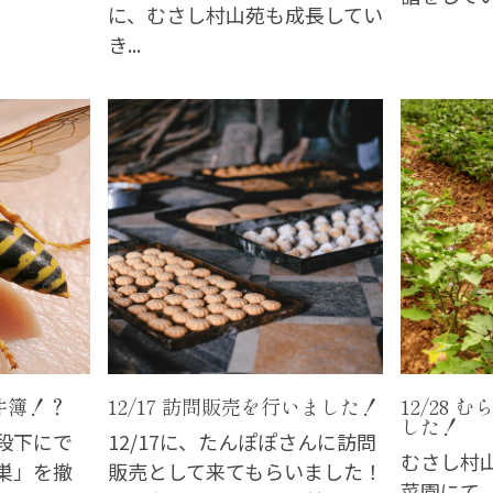
に、むさし村山苑も成長してい
き...
事件簿！？
12/17 訪問販売を行いました！
12/28
した！
段下にで
12/17に、たんぽぽさんに訪問
むさし村
巣」を撤
販売として来てもらいました！
菜園にて