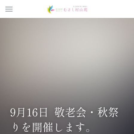
Home
ブログ
つどいの間予約
すべてのカテゴリ
お知らせ
法人概要
ご家族の広場
施設概要
サービス案内
お問い合わせ
9月16日  敬老会・秋祭
りを開催します。
採用情報