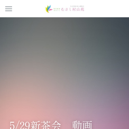
Home
ブログ
つどいの間予約
すべてのカテゴリ
お知らせ
法人概要
ご家族の広場
施設概要
サービス案内
お問い合わせ
採用情報
5/29新茶会　動画