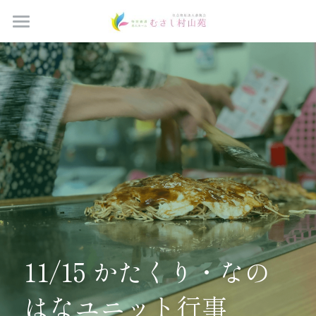
Home
ブログ
つどいの間予約
すべてのカテゴリ
お知らせ
法人概要
ご家族の広場
施設概要
サービス案内
お問い合わせ
11/15 かたくり・なの
採用情報
はなユニット行事　